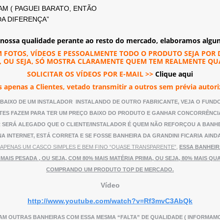
M ( PAGUEI BARATO, ENTÃO
DA DIFERENÇA”
 nossa qualidade perante ao resto do mercado, elaboramos alguns
M FOTOS, VÍDEOS E PESSOALMENTE TODO O PRODUTO SEJA P
 OU SEJA, SÓ MOSTRA CLARAMENTE QUEM TEM REALMENTE Q
SOLICITAR OS VÍDEOS POR E-MAIL >>
Clique aqui
 apenas a Clientes, vetado transmitir a outros sem prévia autor
 ABAIXO DE UM INSTALADOR INSTALANDO DE OUTRO FABRICANTE, VEJA O FUN
NTES FAZEM PARA TER UM PREÇO BAIXO DO PRODUTO
E GANHAR CONCORRÊNCIA 
R SERÁ ALEGADO QUE O CLIENTE/INSTALADOR É QUEM NÃO REFORÇOU A BANHE
 INTERNET, ESTÁ CORRETA E SE FOSSE BANHEIRA DA GRANDINI FICARIA AIND
APENAS UM CASCO SIMPLES E BEM FINO “QUASE TRANSPARENTE”,
ESSA BANHEIR
IS PESADA , OU SEJA, COM 80% MAIS MATÉRIA PRIMA, OU SEJA, 80% MAIS QUA
COMPRANDO UM PRODUTO TOP DE MERCADO.
Vídeo
http://www.youtube.com/watch?v=Rf3mvC3AbQk
AM OUTRAS BANHEIRAS COM ESSA MESMA “FALTA” DE QUALIDADE ( INFORMAM