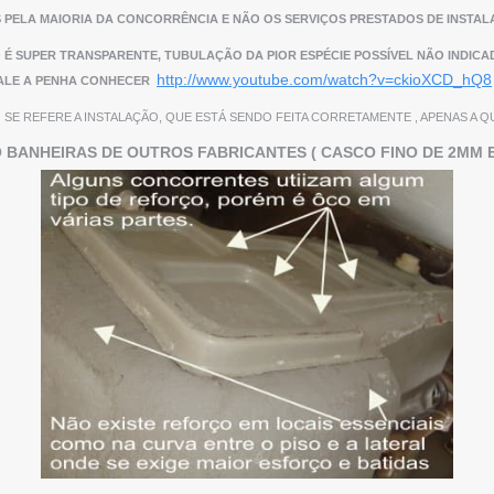
 PELA MAIORIA DA CONCORRÊNCIA E NÃO OS SERVIÇOS PRESTADOS DE INSTALA
CO É SUPER TRANSPARENTE, TUBULAÇÃO DA PIOR ESPÉCIE POSSÍVEL NÃO INDIC
http://www.youtube.com/watch?v=ckioXCD_hQ8
ALE A PENHA CONHECER
SE REFERE A INSTALAÇÃO, QUE ESTÁ SENDO FEITA CORRETAMENTE , APENAS A 
 BANHEIRAS DE OUTROS FABRICANTES ( CASCO FINO DE 2MM E