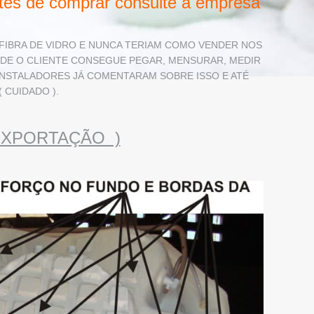
ntes de comprar consulte a empresa
E FIBRA DE VIDRO E NUNCA TERIAM COMO VENDER NOS
NDE O CLIENTE CONSEGUE PEGAR, MENSURAR, MEDIR
S INSTALADORES JÁ COMENTARAM SOBRE ISSO E ATÉ
CUIDADO ).
PO EXPORTAÇÃO )