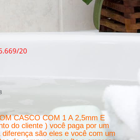
 6.669/20
8
OM CASCO COM 1 A 2,5mm E
 do cliente ) você paga por um
 diferença são eles e você com um