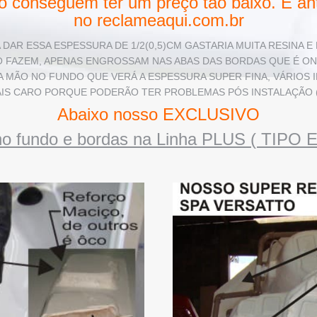
sso conseguem ter um preço tão baixo. E a
no reclameaqui.com.br
A DAR ESSA ESPESSURA DE 1/2(0,5)CM GASTARIA MUITA RESINA 
 FAZEM, APENAS ENGROSSAM NAS ABAS DAS BORDAS QUE É O
OM A MÃO NO FUNDO QUE VERÁ A ESPESSURA SUPER FINA, VÁRIO
IS CARO PORQUE PODERÃO TER PROBLEMAS PÓS INSTALAÇÃO ( 
Abaixo nosso EXCLUSIVO
no fundo e bordas na Linha PLUS ( TI