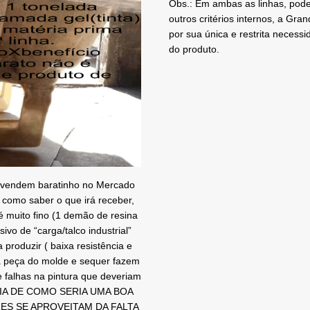
Obs.: Em ambas as linhas, pod
outros critérios internos, a Gra
por sua única e restrita nece
do produto.
 vendem baratinho no Mercado
m como saber o que irá receber,
 é muito fino (1 demão de resina
ivo de “carga/talco industrial”
produzir ( baixa resistência e
a peça do molde e sequer fazem
e falhas na pintura que deveriam
DEIA DE COMO SERIA UMA BOA
ES SE APROVEITAM DA FALTA