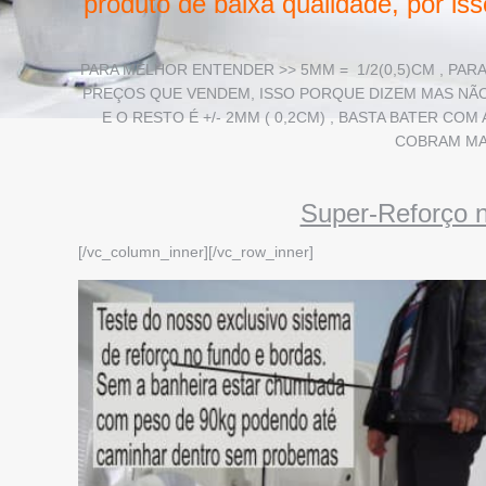
produto de baixa qualidade, por i
PARA MELHOR ENTENDER >> 5MM = 1/2(0,5)CM , PAR
PREÇOS QUE VENDEM, ISSO PORQUE DIZEM MAS NÃO
E O RESTO É +/- 2MM ( 0,2CM) , BASTA BATER C
COBRAM MA
Super-Reforço 
[/vc_column_inner][/vc_row_inner]