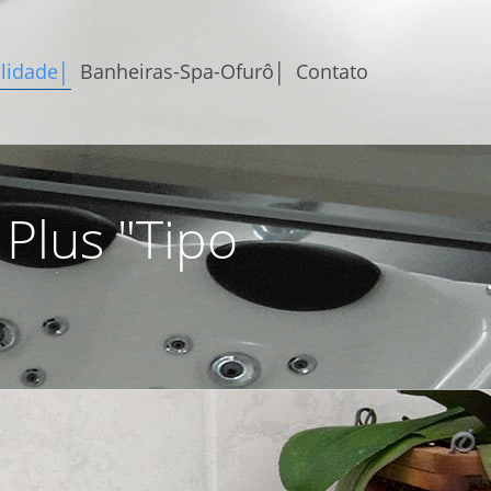
lidade│
Banheiras-Spa-Ofurô│
Contato
 Plus "Tipo