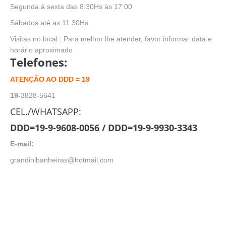
Segunda à sexta das 8:30Hs às 17:00
Sábados até as 11:30Hs
Visitas no local : Para melhor lhe atender, favor informar data e
horário aproximado
Telefones:
ATENÇÃO AO DDD = 19
19-
3828-5641
CEL./WHATSAPP:
DDD=
19-9-9608-0056
/
DDD=19-9-9930-3343
E-mail:
grandinibanheiras@hotmail.com
campinas banheiras, sumaré banheiras, piracicaba banheiras,
são paulo banheiras, valinhos banheiras, jundiaí banheiras,
limeira banheiras, americana banheiras, vinhedo banheiras,
indaiatuba banheiras, jaguariuna banheiras, monte mor
banheiras, hortolândia banheiras, mogi mirim banheiras,