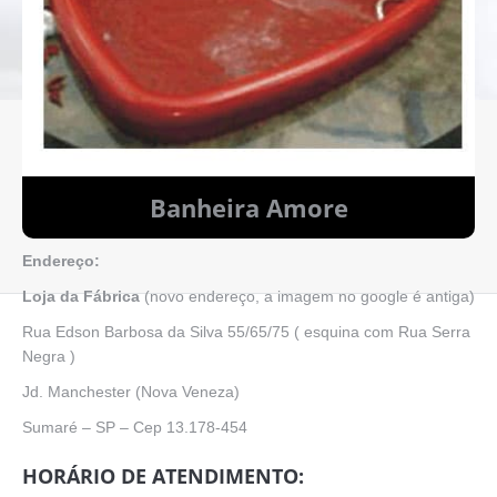
Banheira Amore
Endereço:
Loja da Fábrica
(novo endereço, a imagem no google é antiga)
Rua Edson Barbosa da Silva 55/65/75 ( esquina com Rua Serra
Negra )
Jd. Manchester (Nova Veneza)
Sumaré – SP – Cep 13.178-454
HORÁRIO DE ATENDIMENTO: