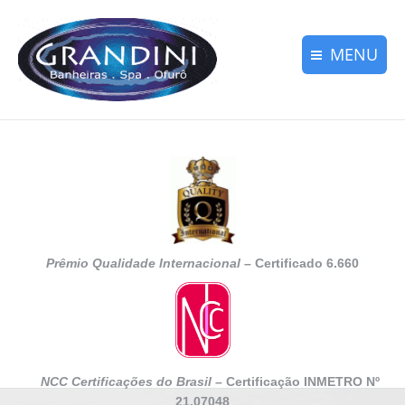
MENU
Declarações de Clientes│
Declarações de Clientes│
Sobre nossa Empresa│
Sobre nossa Empresa│
Nossa Alta Qualidade│
Nossa Alta Qualidade│
Banheiras-Spa-Ofurô│
Banheiras-Spa-Ofurô│
Contato
Contato
Prêmio Qualidade Internacional
– Certificado 6.660
menu
NCC Certificações do Brasil –
Certificação INMETRO Nº
21.07048