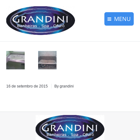
MENU
Declarações de Clientes│
Declarações de Clientes│
Sobre nossa Empresa│
Sobre nossa Empresa│
Nossa Alta Qualidade│
Nossa Alta Qualidade│
Banheiras-Spa-Ofurô│
Banheiras-Spa-Ofurô│
16 de setembro de 2015
By grandini
Contato
Contato
menu