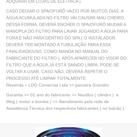
ADQUIRIR EM LOJAS DE ELÉTRICA ).
CASO DEIXAR O SPA/OFURÔ VAZIO POR MUITOS DIAS, A
ÁGUA ACUMULADA NO FILTRO VAI CAUSAR MAU CHEIRO,
DESSA FORMA, DEVERÁ ENCHER O SPA/OFURÔ MUDAR A
MANOPLA DO FILTRO PARA LAVAR JOGANDO A ÁGUA PARA
FORA E NÃO PARA DENTRO DO SPA ( O INSTALADOR
DEVERÁ TER MONTADO A TUBULAÇÃO PARA ESSA
FINALIDADE/USO, COMO MANDA NO MANUAL DO
FABRICANTE DO FILTRO ), APÓS APARECER NO VISOR DO
FILTRO QUE A ÁGUA JÁ ESTÁ SAINDO LIMPA, PODE-SE
VOLTAR A USAR, CASO NÃO, DEVERÁ REPETIR O
PROCESSO ATÉ LIMPAR TOTALMENTE.
Revenda > LDG Comercial Ltda >> parceira Grandini
Garantia >> 01 ano do fabricante >> Nautilus ( cilindro ) e
Weg ( motor e bomba ) >> Atendimento pela rede de
Assistência Técnica dos respectivos fabricantes ( no balcão )