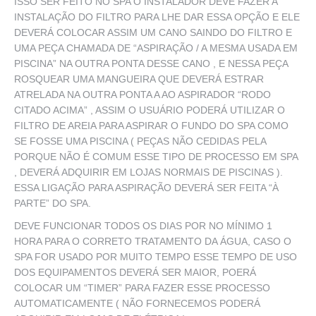
ISSO SER FEITO NO SPA O INSTALADOR DEVE FAZER A
INSTALAÇÃO DO FILTRO PARA LHE DAR ESSA OPÇÃO E ELE
DEVERÁ COLOCAR ASSIM UM CANO SAINDO DO FILTRO E
UMA PEÇA CHAMADA DE “ASPIRAÇÃO / A MESMA USADA EM
PISCINA” NA OUTRA PONTA DESSE CANO , E NESSA PEÇA
ROSQUEAR UMA MANGUEIRA QUE DEVERÁ ESTRAR
ATRELADA NA OUTRA PONTA A AO ASPIRADOR “RODO
CITADO ACIMA” , ASSIM O USUÁRIO PODERÁ UTILIZAR O
FILTRO DE AREIA PARA ASPIRAR O FUNDO DO SPA COMO
SE FOSSE UMA PISCINA ( PEÇAS NÃO CEDIDAS PELA
PORQUE NÃO É COMUM ESSE TIPO DE PROCESSO EM SPA
, DEVERÁ ADQUIRIR EM LOJAS NORMAIS DE PISCINAS ).
ESSA LIGAÇÃO PARA ASPIRAÇÃO DEVERÁ SER FEITA “À
PARTE” DO SPA.
DEVE FUNCIONAR TODOS OS DIAS POR NO MÍNIMO 1
HORA PARA O CORRETO TRATAMENTO DA ÁGUA, CASO O
SPA FOR USADO POR MUITO TEMPO ESSE TEMPO DE USO
DOS EQUIPAMENTOS DEVERÁ SER MAIOR, POERÁ
COLOCAR UM “TIMER” PARA FAZER ESSE PROCESSO
AUTOMATICAMENTE ( NÃO FORNECEMOS PODERÁ