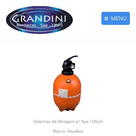
MENU
Declarações de Clientes│
Declarações de Clientes│
Sobre nossa Empresa│
Sobre nossa Empresa│
Nossa Alta Qualidade│
Nossa Alta Qualidade│
Banheiras-Spa-Ofurô│
Banheiras-Spa-Ofurô│
Contato
Contato
menu
Sistemas de filtragem p/ Spa / Ofurô
Marca -Nautilus